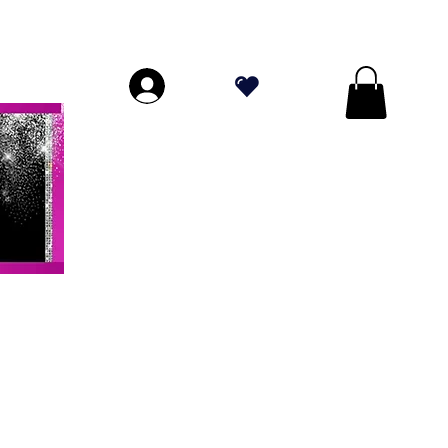
PERIORI A $ 70!
.