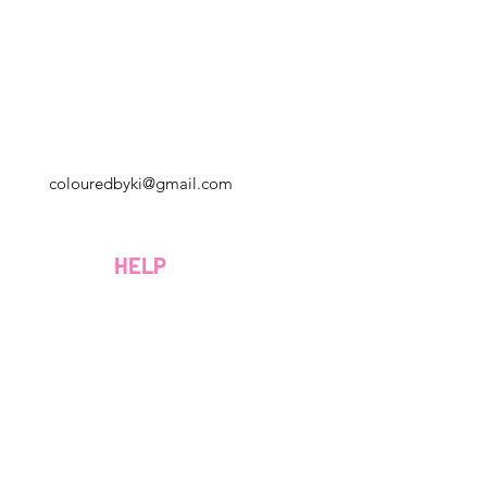
Georgia, USA
colouredbyki@gmail.com
Domenica 10:00 - 21:00
al lunedì al venerdì dalle 9:00 alle 20:00
HELP
Sabato 9:00 - 16:00