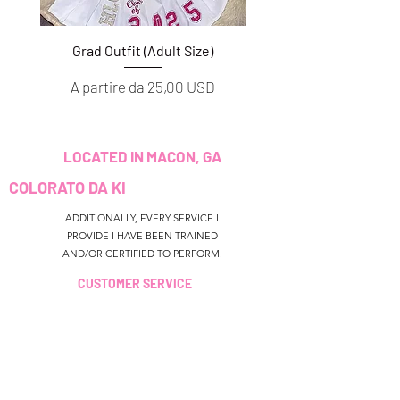
Grad Outfit (Adult Size)
Grad Outfit (Youth S
Prezzo scontato
Prezzo scontato
A partire da
25,00 USD
A partire da
LOCATED IN MACON, GA
COLORATO DA KI
ADDITIONALLY, EVERY SERVICE I
PROVIDE I HAVE BEEN TRAINED
AND/OR CERTIFIED TO PERFORM.
CUSTOMER SERVICE
colouredbyki@gmail.com
TEXT MESSAGE ONLY
678-690-9723
ORARI DI
PRENOTAZIONE