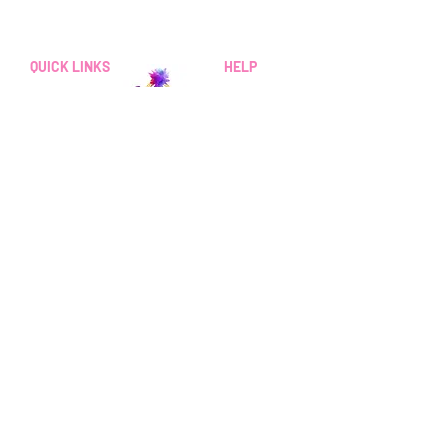
Domenica 10:00 - 21:00
Dal lunedì al venerdì
QUICK LINKS
HELP
dalle 9:00 alle 20:00
Reviews
Sabato 9:00 - 16:00
FAQs
How Sezzle Works
Wholesale
Gift Cards
SHOP ALL
LINK VELOCI
© 2020 di Colored By Ki LLC. Tutti i diritti riservati.