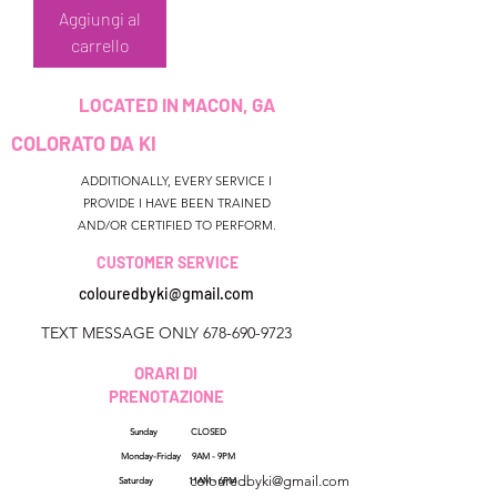
Aggiungi al
carrello
LOCATED IN MACON, GA
COLORATO DA KI
ADDITIONALLY, EVERY SERVICE I
PROVIDE I HAVE BEEN TRAINED
AND/OR CERTIFIED TO PERFORM.
CUSTOMER SERVICE
colouredbyki@gmail.com
TEXT MESSAGE ONLY
678-690-9723
ORARI DI
PRENOTAZIONE
Sunday CLOSED
Georgia, USA
Monday-Friday 9AM - 9PM
colouredbyki@gmail.com
Saturday 11AM - 6PM