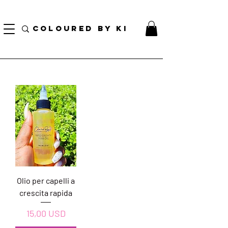
BORSA COSMETICA PERSONALIZZATA GRATUITA PER TUTTI GLI ORDINI SUPERIORI A $
70!
COLOURED BY KI
Olio per capelli a
crescita rapida
Prezzo
15,00 USD