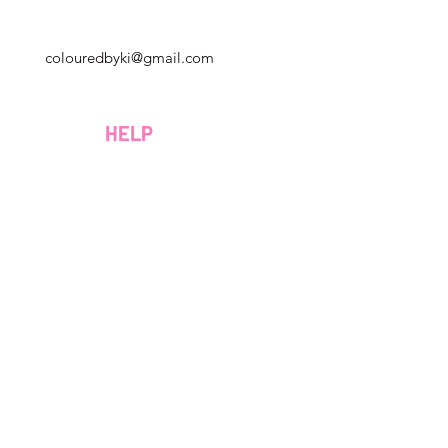
Georgia, USA
colouredbyki@gmail.com
Domenica 10:00 - 21:00
al lunedì al venerdì dalle 9:00 alle 20:00
HELP
Sabato 9:00 - 16:00