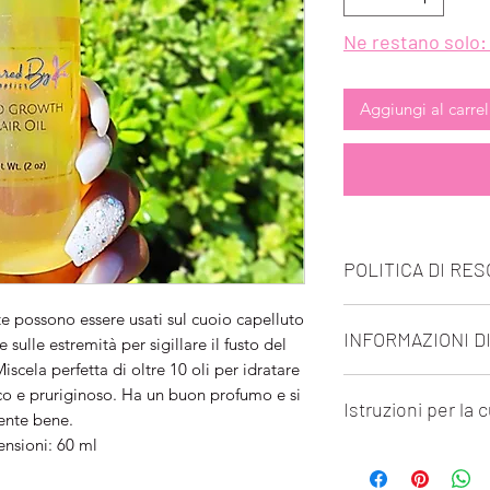
Ne restano solo: 
Aggiungi al carrel
POLITICA DI RE
Tutte le vendite fin
ante possono essere usati sul cuoio capelluto
INFORMAZIONI D
cambio di prodotti 
e sulle estremità per sigillare il fusto del
iscela perfetta di oltre 10 oli per idratare
Gli ordini verranno e
cco e pruriginoso. Ha un buon profumo e si
Istruzioni per la 
consentire 3-5 giorni
ente bene.
festivi. Tieni prese
nsioni: 60 ml
Applicare sul cuoio
il tempo di spedizi
dita due volte al gi
volta ricevuto il nu