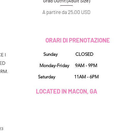
Grad Outfit (Adult Size)
Vista rapida
Prezzo scontato
A partire da
25,00 USD
D
ORARI DI PRENOTAZIONE
Sunday CLOSED
E I
NED
Monday-Friday 9AM - 9PM
ORM.
Saturday 11AM - 6PM
LOCATED IN MACON, GA
23