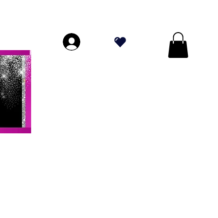
PERIORI A $ 70!
.