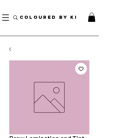
BORSA COSMETICA PERSONALIZZATA GRATUITA PER TUTTI GLI ORDINI SUPERIORI A $
70!
COLOURED BY KI