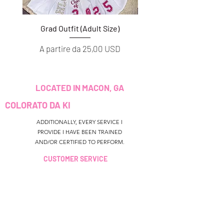
Grad Outfit (Adult Size)
Grad Outfit (Youth S
Prezzo scontato
Prezzo scontato
A partire da
25,00 USD
A partire da
LOCATED IN MACON, GA
COLORATO DA KI
ADDITIONALLY, EVERY SERVICE I
PROVIDE I HAVE BEEN TRAINED
AND/OR CERTIFIED TO PERFORM.
CUSTOMER SERVICE
colouredbyki@gmail.com
TEXT MESSAGE ONLY
678-690-9723
ORARI DI
PRENOTAZIONE