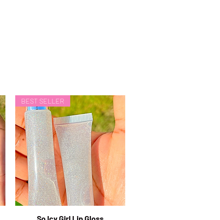
BEST SELLER
So Icy Girl Lip Gloss
Vista rapida