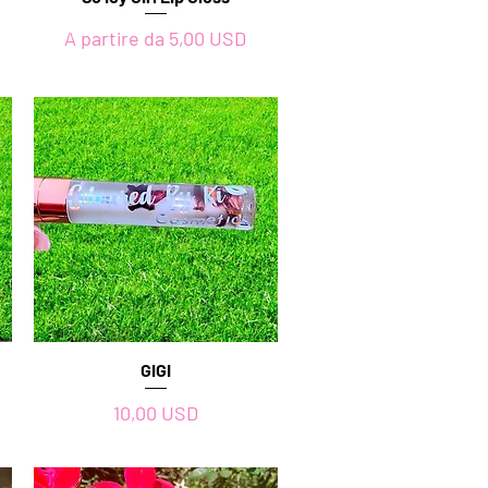
Prezzo scontato
A partire da
5,00 USD
Vista rapida
GIGI
Prezzo
10,00 USD