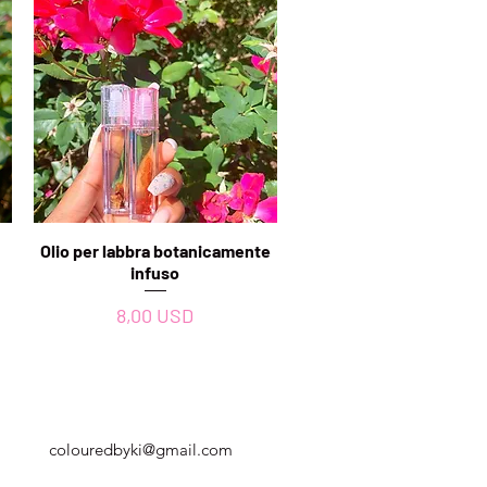
Olio per labbra botanicamente
Vista rapida
infuso
Prezzo
8,00 USD
Georgia, USA
colouredbyki@gmail.com
Domenica 10:00 - 21:00