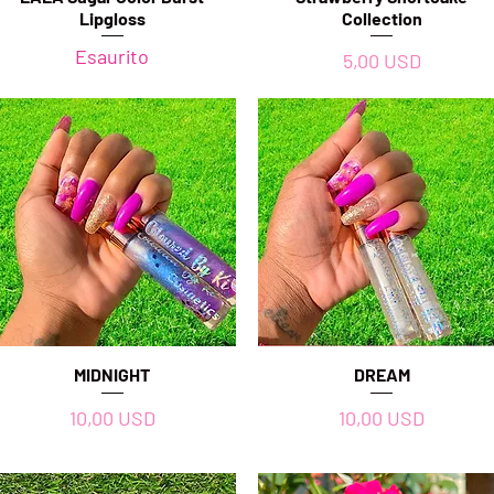
Lipgloss
Collection
Esaurito
Prezzo
5,00 USD
Vista rapida
MIDNIGHT
Vista rapida
DREAM
Prezzo
Prezzo
10,00 USD
10,00 USD