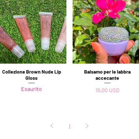
Collezione Brown Nude Lip
Vista rapida
Balsamo per le labbra
Vista rapida
Gloss
accecante
Esaurito
Prezzo
15,00 USD
1