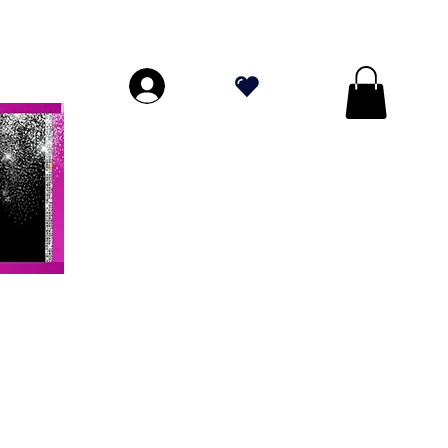
PERIORI A $ 70!
.