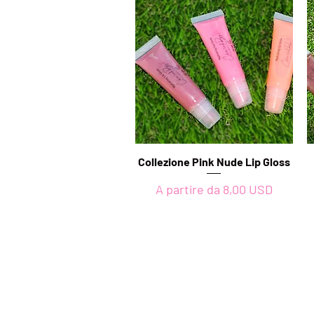
Collezione Pink Nude Lip Gloss
Vista rapida
Prezzo scontato
A partire da
8,00 USD