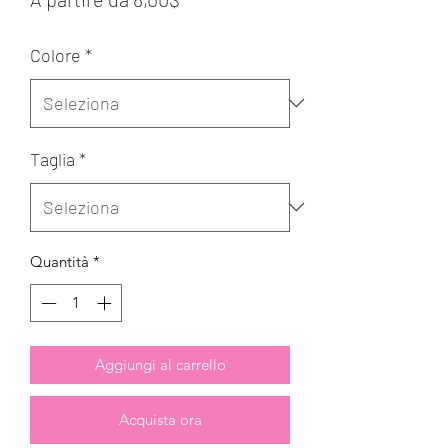
scontato
Colore
*
Taglia
*
Quantità
*
Aggiungi al carrello
Acquista ora