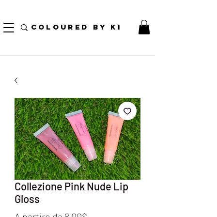
BORSA COSMETICA PERSONALIZZATA GRATUITA PER TUTTI GLI ORDINI SUPERIORI A $
70!
COLOURED BY KI
Collezione Pink Nude Lip
Gloss
Prezzo
A partire da
8,00$