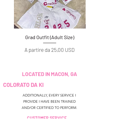
Grad Outfit (Adult Size)
Grad Outfit (Youth S
Prezzo scontato
Prezzo scontato
A partire da
25,00 USD
A partire da
LOCATED IN MACON, GA
COLORATO DA KI
ADDITIONALLY, EVERY SERVICE I
PROVIDE I HAVE BEEN TRAINED
AND/OR CERTIFIED TO PERFORM.
CUSTOMER SERVICE
colouredbyki@gmail.com
TEXT MESSAGE ONLY
678-690-9723