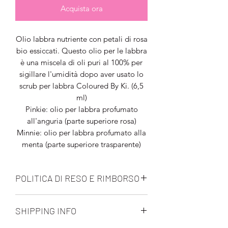
Acquista ora
Olio labbra nutriente con petali di rosa
bio essiccati. Questo olio per le labbra
è una miscela di oli puri al 100% per
sigillare l'umidità dopo aver usato lo
scrub per labbra Coloured By Ki. (6,5
ml)
Pinkie: olio per labbra profumato
all'anguria (parte superiore rosa)
Minnie: olio per labbra profumato alla
menta (parte superiore trasparente)
POLITICA DI RESO E RIMBORSO
Tutte le vendite finali. Nessun
SHIPPING INFO
rimborso, reso o cambio di prodotti
cosmetici.