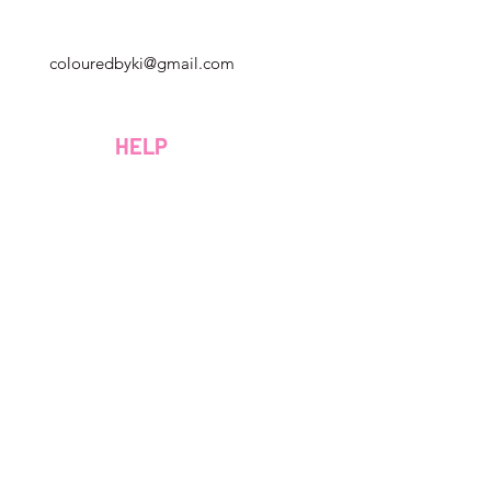
Georgia, USA
colouredbyki@gmail.com
Domenica 10:00 - 21:00
al lunedì al venerdì dalle 9:00 alle 20:00
HELP
Sabato 9:00 - 16:00