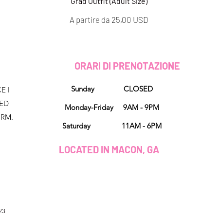
Grad Outfit (Adult Size)
Vista rapida
Prezzo scontato
A partire da
25,00 USD
D
ORARI DI PRENOTAZIONE
Sunday CLOSED
E I
NED
Monday-Friday 9AM - 9PM
ORM.
Saturday 11AM - 6PM
LOCATED IN MACON, GA
23