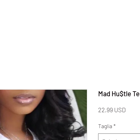
Mad Hu$tle T
Prez
22,99 USD
Taglia
*