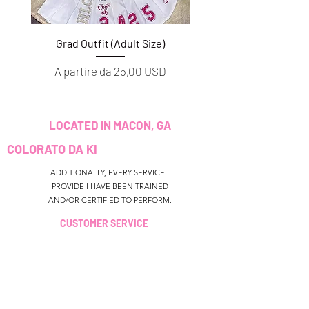
Grad Outfit (Adult Size)
Grad Outfit (Youth S
Prezzo scontato
Prezzo scontato
A partire da
25,00 USD
A partire da
LOCATED IN MACON, GA
COLORATO DA KI
ADDITIONALLY, EVERY SERVICE I
PROVIDE I HAVE BEEN TRAINED
AND/OR CERTIFIED TO PERFORM.
CUSTOMER SERVICE
colouredbyki@gmail.com
TEXT MESSAGE ONLY
678-690-9723
ORARI DI
PRENOTAZIONE