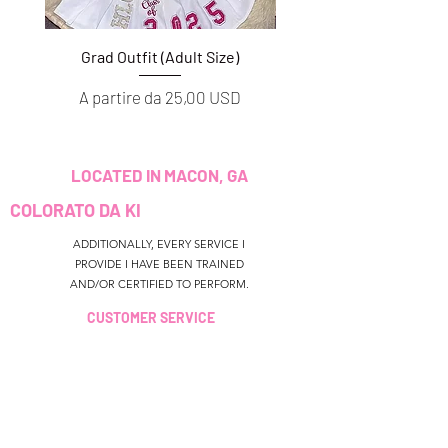
Grad Outfit (Adult Size)
Grad Outfit (Youth S
Prezzo scontato
Prezzo scontato
A partire da
25,00 USD
A partire da
LOCATED IN MACON, GA
COLORATO DA KI
ADDITIONALLY, EVERY SERVICE I
PROVIDE I HAVE BEEN TRAINED
AND/OR CERTIFIED TO PERFORM.
CUSTOMER SERVICE
colouredbyki@gmail.com
TEXT MESSAGE ONLY
678-690-9723
ORARI DI
PRENOTAZIONE