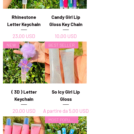
Rhinestone
Candy Girl Lip
Letter Keychain
Gloss Key Chain
Prezzo
Prezzo
23,00 USD
10,00 USD
NEW
BEST SELLER
( 3D ) Letter
So Icy Girl Lip
Keychain
Gloss
Prezzo
Prezzo scontato
20,00 USD
A partire da
5,00 USD
MOST POPULAR