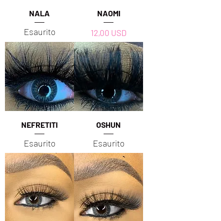
NALA
NAOMI
Esaurito
Prezzo
12,00 USD
NEFRETITI
OSHUN
Esaurito
Esaurito