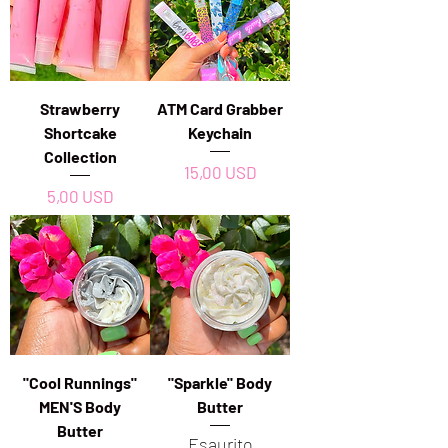
Strawberry
ATM Card Grabber
Shortcake
Keychain
Collection
Prezzo
15,00 USD
Prezzo
5,00 USD
"Cool Runnings"
"Sparkle" Body
MEN'S Body
Butter
Butter
Esaurito